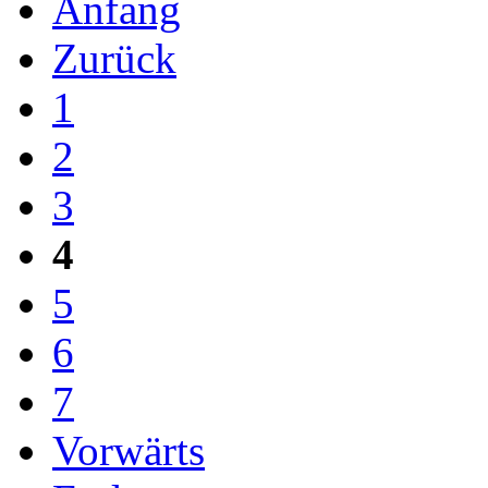
Anfang
Zurück
1
2
3
4
5
6
7
Vorwärts